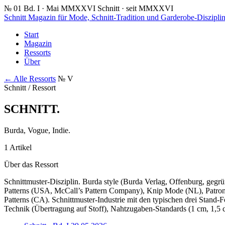
№ 01
Bd. I · Mai MMXXVI
Schnitt · seit MMXXVI
Schnitt
Magazin für Mode, Schnitt-Tradition und Garderobe-Diszipli
Start
Magazin
Ressorts
Über
← Alle Ressorts
№ V
Schnitt / Ressort
SCHNITT
.
Burda, Vogue, Indie.
1 Artikel
Über das Ressort
Schnittmuster-Disziplin. Burda style (Burda Verlag, Offenburg, geg
Patterns (USA, McCall’s Pattern Company), Knip Mode (NL), Patron
Patterns (CA). Schnittmuster-Industrie mit den typischen drei Stand
Technik (Übertragung auf Stoff), Nahtzugaben-Standards (1 cm, 1,5 