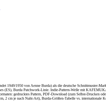
n
ründet 1949/1950 von Aenne Burda) als die deutsche Schnittmuster-Mar
es (ES), Burda Patchwork-Linie. Indie-Pattern-Welle mit KAFEMUKAI 
-Formaten: gedrucktes Pattern, PDF-Download (zum Selbst-Drucken oder
cm, 2 cm je nach Naht-Art), Burda-Größen-Tabelle vs. internationale 