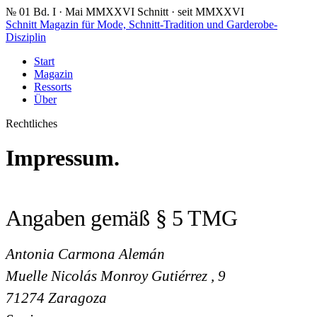
№ 01
Bd. I · Mai MMXXVI
Schnitt · seit MMXXVI
Schnitt
Magazin für Mode, Schnitt-Tradition und Garderobe-
Disziplin
Start
Magazin
Ressorts
Über
Rechtliches
Impressum.
Angaben gemäß § 5 TMG
Antonia Carmona Alemán
Muelle Nicolás Monroy Gutiérrez , 9
71274 Zaragoza