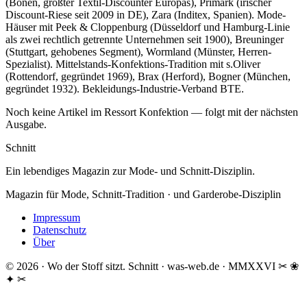
(Bönen, größter Textil-Discounter Europas), Primark (irischer
Discount-Riese seit 2009 in DE), Zara (Inditex, Spanien). Mode-
Häuser mit Peek & Cloppenburg (Düsseldorf und Hamburg-Linie
als zwei rechtlich getrennte Unternehmen seit 1900), Breuninger
(Stuttgart, gehobenes Segment), Wormland (Münster, Herren-
Spezialist). Mittelstands-Konfektions-Tradition mit s.Oliver
(Rottendorf, gegründet 1969), Brax (Herford), Bogner (München,
gegründet 1932). Bekleidungs-Industrie-Verband BTE.
Noch keine Artikel im Ressort Konfektion — folgt mit der nächsten
Ausgabe.
Schnitt
Ein lebendiges Magazin zur Mode- und Schnitt-Disziplin.
Magazin für Mode, Schnitt-Tradition · und Garderobe-Disziplin
Impressum
Datenschutz
Über
© 2026 · Wo der Stoff sitzt.
Schnitt · was-web.de · MMXXVI
✂ ❀
✦ ✂