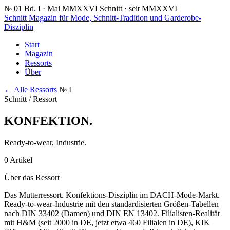
№ 01
Bd. I · Mai MMXXVI
Schnitt · seit MMXXVI
Schnitt
Magazin für Mode, Schnitt-Tradition und Garderobe-
Disziplin
Start
Magazin
Ressorts
Über
← Alle Ressorts
№ I
Schnitt / Ressort
KONFEKTION
.
Ready-to-wear, Industrie.
0 Artikel
Über das Ressort
Das Mutterressort. Konfektions-Disziplin im DACH-Mode-Markt.
Ready-to-wear-Industrie mit den standardisierten Größen-Tabellen
nach DIN 33402 (Damen) und DIN EN 13402. Filialisten-Realität
mit H&M (seit 2000 in DE, jetzt etwa 460 Filialen in DE), KIK