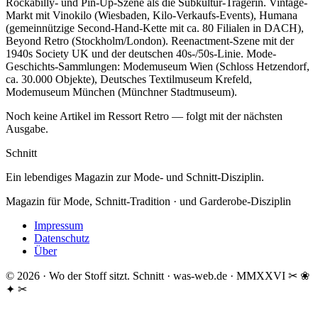
Rockabilly- und Pin-Up-Szene als die Subkultur-Trägerin. Vintage-
Markt mit Vinokilo (Wiesbaden, Kilo-Verkaufs-Events), Humana
(gemeinnützige Second-Hand-Kette mit ca. 80 Filialen in DACH),
Beyond Retro (Stockholm/London). Reenactment-Szene mit der
1940s Society UK und der deutschen 40s-/50s-Linie. Mode-
Geschichts-Sammlungen: Modemuseum Wien (Schloss Hetzendorf,
ca. 30.000 Objekte), Deutsches Textilmuseum Krefeld,
Modemuseum München (Münchner Stadtmuseum).
Noch keine Artikel im Ressort Retro — folgt mit der nächsten
Ausgabe.
Schnitt
Ein lebendiges Magazin zur Mode- und Schnitt-Disziplin.
Magazin für Mode, Schnitt-Tradition · und Garderobe-Disziplin
Impressum
Datenschutz
Über
© 2026 · Wo der Stoff sitzt.
Schnitt · was-web.de · MMXXVI
✂ ❀
✦ ✂