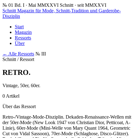
№ 01
Bd. I · Mai MMXXVI
Schnitt · seit MMXXVI
Schnitt
Magazin für Mode, Schnitt-Tradition und Garderobe-
Disziplin
Start
Magazin
Ressorts
Über
← Alle Ressorts
№ III
Schnitt / Ressort
RETRO
.
Vintage, 50er, 60er.
0 Artikel
Über das Ressort
Retro-/Vintage-Mode-Disziplin. Dekaden-Renaissance-Wellen mit
der 50er-Mode (New Look 1947 von Christian Dior, Petticoat, A-
Linie), 60er-Mode (Mini-Welle von Mary Quant 1964, Geometric
Cut von Vidal Sassoon), 70er-Mode (Schlaghose, Disco-Glitzer).