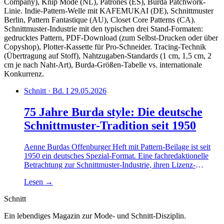
Company), Knip Mode (NL), Patrones (ES), Burda Patchwork-
Linie. Indie-Pattern-Welle mit KAFEMUKAI (DE), Schnittmuster
Berlin, Pattern Fantastique (AU), Closet Core Patterns (CA).
Schnittmuster-Industrie mit den typischen drei Stand-Formaten:
gedrucktes Pattern, PDF-Download (zum Selbst-Drucken oder über
Copyshop), Plotter-Kassette für Pro-Schneider. Tracing-Technik
(Übertragung auf Stoff), Nahtzugaben-Standards (1 cm, 1,5 cm, 2
cm je nach Naht-Art), Burda-Größen-Tabelle vs. internationale
Konkurrenz.
Schnitt · Bd. I
29.05.2026
75 Jahre Burda style: Die deutsche
Schnittmuster-Tradition seit 1950
Aenne Burdas Offenburger Heft mit Pattern-Beilage ist seit
1950 ein deutsches Spezial-Format. Eine fachredaktionelle
Betrachtung zur Schnittmuster-Industrie, ihren Lizenz-
Verträgen und der Indie-Pattern-Welle.
Lesen
→
Schnitt
Ein lebendiges Magazin zur Mode- und Schnitt-Disziplin.