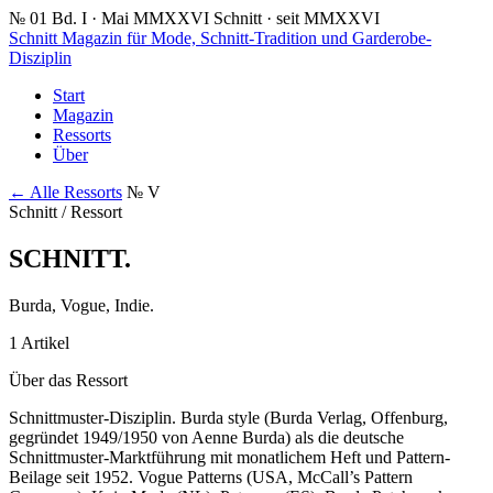
№ 01
Bd. I · Mai MMXXVI
Schnitt · seit MMXXVI
Schnitt
Magazin für Mode, Schnitt-Tradition und Garderobe-
Disziplin
Start
Magazin
Ressorts
Über
← Alle Ressorts
№ V
Schnitt / Ressort
SCHNITT
.
Burda, Vogue, Indie.
1 Artikel
Über das Ressort
Schnittmuster-Disziplin. Burda style (Burda Verlag, Offenburg,
gegründet 1949/1950 von Aenne Burda) als die deutsche
Schnittmuster-Marktführung mit monatlichem Heft und Pattern-
Beilage seit 1952. Vogue Patterns (USA, McCall’s Pattern